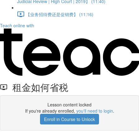
Judicial Review | High Court | 2019】 (11:40)
【业务招待费还是促销费】 (11:16)
Teach online with
租金如何省税
Lesson content locked
If you're already enrolled,
you'll need to login
.
Enroll in Course to Unlock