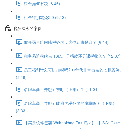
租金如何省税 (8:46)
租金特别减免2.0 (9:13)
税务法令的案例
敢开罚单给内陆税务局，这位到底是谁？ (6:44)
税务局追税纳吉 16亿。是捐款还是课税收入？ (12:07)
员工福利计划可以扣税吗?90年代非常出名的地标案例。
(8:18)
名牌车商（奔馳）被盯（上集）？ (11:04)
名牌车商（奔馳）能逃过税务局的魔掌吗？（下集）
(8:33)
【买卖软件需要 Withholding Tax 吗？】 【"SG" Case :