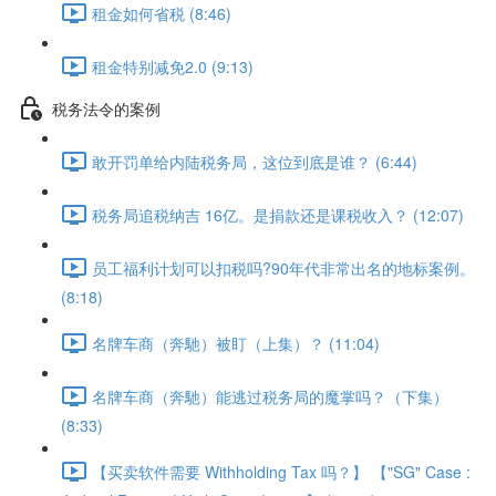
租金如何省税 (8:46)
租金特别减免2.0 (9:13)
税务法令的案例
敢开罚单给内陆税务局，这位到底是谁？ (6:44)
税务局追税纳吉 16亿。是捐款还是课税收入？ (12:07)
员工福利计划可以扣税吗?90年代非常出名的地标案例。
(8:18)
名牌车商（奔馳）被盯（上集）？ (11:04)
名牌车商（奔馳）能逃过税务局的魔掌吗？（下集）
(8:33)
【买卖软件需要 Withholding Tax 吗？】 【"SG" Case :