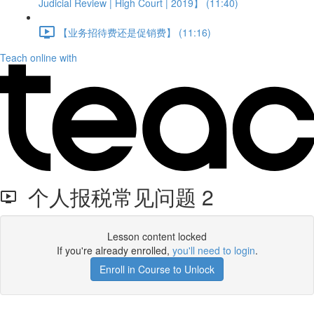
Judicial Review | High Court | 2019】 (11:40)
【业务招待费还是促销费】 (11:16)
Teach online with
个人报税常见问题 2
Lesson content locked
If you're already enrolled,
you'll need to login
.
Enroll in Course to Unlock