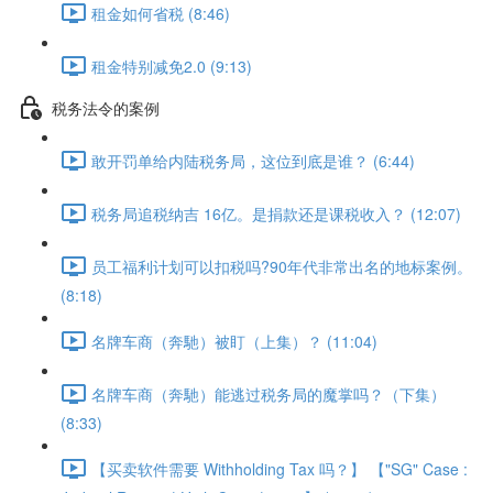
租金如何省税 (8:46)
租金特别减免2.0 (9:13)
税务法令的案例
敢开罚单给内陆税务局，这位到底是谁？ (6:44)
税务局追税纳吉 16亿。是捐款还是课税收入？ (12:07)
员工福利计划可以扣税吗?90年代非常出名的地标案例。
(8:18)
名牌车商（奔馳）被盯（上集）？ (11:04)
名牌车商（奔馳）能逃过税务局的魔掌吗？（下集）
(8:33)
【买卖软件需要 Withholding Tax 吗？】 【"SG" Case :