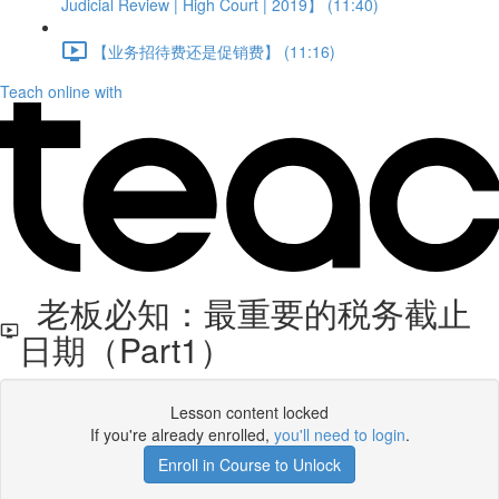
Judicial Review | High Court | 2019】 (11:40)
【业务招待费还是促销费】 (11:16)
Teach online with
老板必知：最重要的税务截止
日期（Part1）
Lesson content locked
If you're already enrolled,
you'll need to login
.
Enroll in Course to Unlock