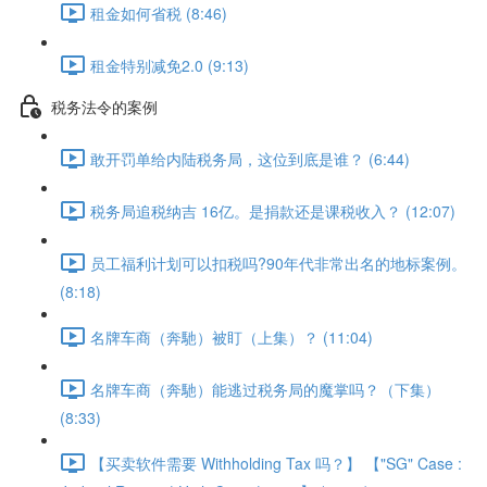
租金如何省税 (8:46)
租金特别减免2.0 (9:13)
税务法令的案例
敢开罚单给内陆税务局，这位到底是谁？ (6:44)
税务局追税纳吉 16亿。是捐款还是课税收入？ (12:07)
员工福利计划可以扣税吗?90年代非常出名的地标案例。
(8:18)
名牌车商（奔馳）被盯（上集）？ (11:04)
名牌车商（奔馳）能逃过税务局的魔掌吗？（下集）
(8:33)
【买卖软件需要 Withholding Tax 吗？】 【"SG" Case :