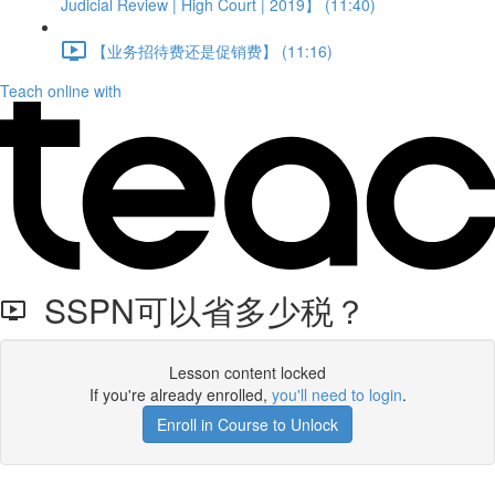
Judicial Review | High Court | 2019】 (11:40)
【业务招待费还是促销费】 (11:16)
Teach online with
SSPN可以省多少税？
Lesson content locked
If you're already enrolled,
you'll need to login
.
Enroll in Course to Unlock