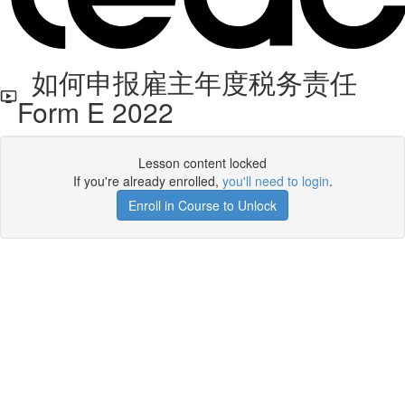
如何申报雇主年度税务责任
Form E 2022
Lesson content locked
If you're already enrolled,
you'll need to login
.
Enroll in Course to Unlock