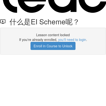
什么是EI Scheme呢？
Lesson content locked
If you're already enrolled,
you'll need to login
.
Enroll in Course to Unlock