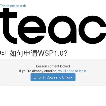
Teach online with
如何申请WSP1.0?
Lesson content locked
If you're already enrolled,
you'll need to login
.
Enroll in Course to Unlock