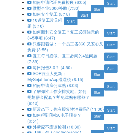
如何申请PSP免费检疫 (6:05)
Start
微型企业3000补助 (7:30)
Start
如何安全复工 (8:18)
Start
10道复工常见问
Start
题 (3:18)
如何顺利安全复工？复工必须注意的
Start
3+5事项 (6:47)
只要跟着做：一个员工省360.又安心又
Start
免费 (3:55)
复工每日必做。复工必问的4道问题
Start
(7:39)
每日报告3.0？ (4:50)
Start
SOP行业大更新；
Start
MySejahteraApp湿湿税 (6:15)
如何申请雇佣津贴 (8:03)
Start
了解弹性工作安排奖励。如何
Start
规划薪金配套？豁免津贴有哪些？
(6:42)
新常态下，你有报复性消费吗? (11:00)
Start
如何得到RM50电子现金？
Start
(0:51)
外劳应不应该检测 (10:30)
Start
【请人每人600/800/1000】