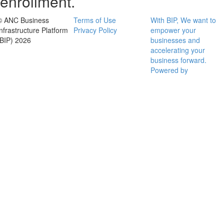
enrollment.
© ANC Business
Terms of Use
With BIP, We want to
Infrastructure Platform
Privacy Policy
empower your
(BIP) 2026
businesses and
accelerating your
business forward.
Powered by