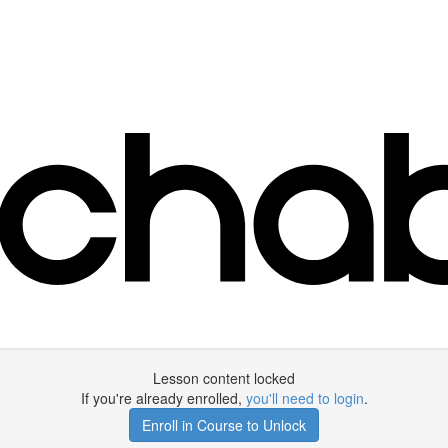
Lesson content locked
If you're already enrolled,
you'll need to login
.
Enroll in Course to Unlock